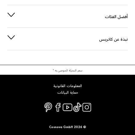
العناية
PALMITOYL TRIPEPTIDE-1
أفضل الفئات
آخرون
LACTIC ACID
نبذة عن كاتريس
العناية
MENTHA PIPERITA (PEPPERMINT) OIL
عطر
LIMONENE
صبغة
CI 42090 (BLUE 1 LAKE)
سعر التجزئة الموصى به *
صبغة
CI 77491 (IRON OXIDES)
المعلومات القانونية
حماية البيانات
صبغة
CI 77492 (IRON OXIDES)
صبغة
CI 77499 (IRON OXIDES)
صبغة
CI 77891 (TITANIUM DIOXIDE)
© 2026 Cosnova GmbH