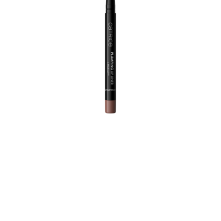
مطلوب دقة عالية! مع استعمال واحد فقط، تمنع بطانة الشفاه
عالية الأداء أحمر الشفاه وملمع الشفاه من التلطخ وتترك طبقة
لامعة من الساتان. يعمل الملمس النباتي والمقاوم للماء بزيت
النعناع وMAXI-LIPTM من سيدرما على ملء الشفاه، ويرطبها
بشكل مكثف ويضمن تركيبة تدوم طويلاً. كما يُعدُّ المنتج الجديد
مثاليًا لتلوين الشفاه. لا تحتوي بطانة الشفاه الأوتوماتيكية على أي