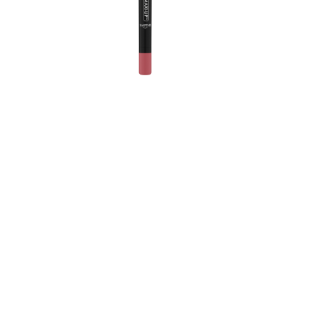
أد
شف
لأ
لل
شف
لم
ب
م
م