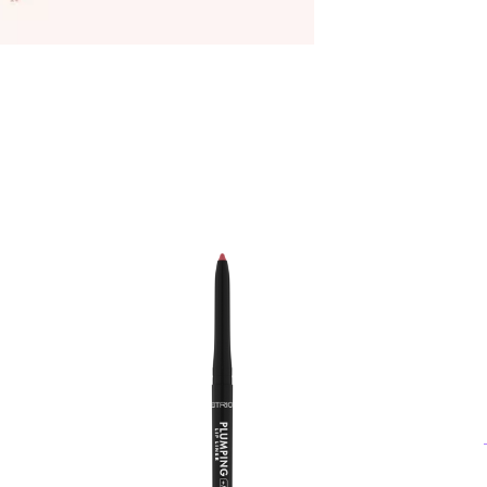
تو
طو
من
تح
بط
مل
آخ
موف ا