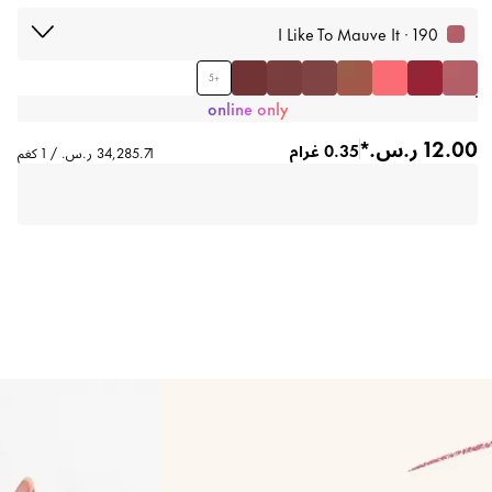
190 · I Like To Mauve It
5
+
online only
0.35 غرام