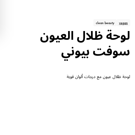
clean beauty
vegan
لوحة ظلال العيون
سوفت بيوني
لوحة ظلال عيون مع درجات ألوان قوية