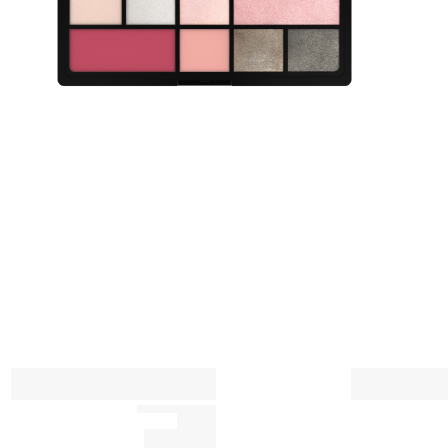
8 درجات ألوان 
ل
ت