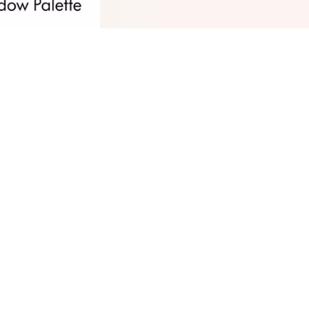
توي لوحة ظلال العيون سوفت بيوني من كاتريس
على 8 الوان لظلال العيون عالية الصباغة وجيدة التطابق.
ضل الملمس المخملي الناعم، من السهل وضعه
زجه بألوان مختلفة. كما توفر اللمسات النهائية غير
لامعة والمتلألئة الفرصة لابتكار إطلالات مختلفة.
حة سريعة عن جميع المزايا