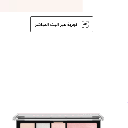
تجربة عبر البث المباشر
تح
بف
وم
ال
لم