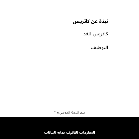
نبذة عن كاتريس
كاتريس للغد
التوظيف
سعر التجزئة الموصى به *
المعلومات القانونية
حماية البيانات