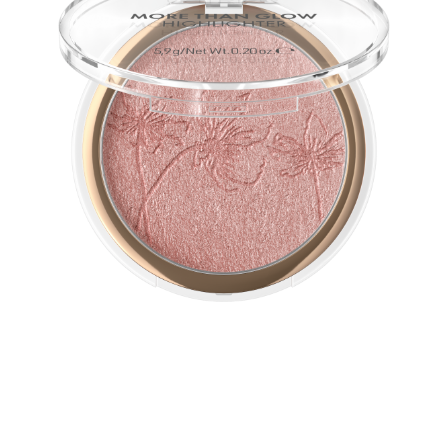
يضمن الملمس الحريري فائق النعومة لهذا الإضاءة النباتية توهجًا
مثاليًا. يمتزج اللمعان اللامع المكثّف بالمعدن مع البشرة ويُعزّز
جمالها.
لمحة سريعة عن جميع المزايا