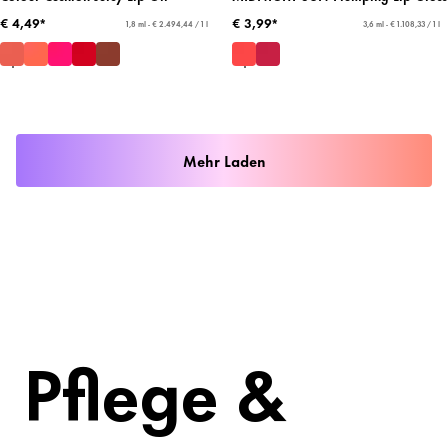
€ 4,49*
€ 3,99*
1,8 ml - € 2.494,44 / 1 l
3,6 ml - € 1.108,33 / 1 l
Mehr Laden
Pflege &