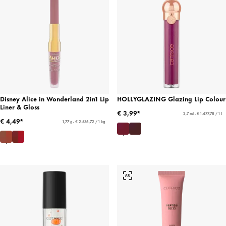
Disney Alice in Wonderland 2in1 Lip
HOLLYGLAZING Glazing Lip Colour
Liner & Gloss
€ 3,99*
2,7 ml - € 1.477,78 / 1 l
€ 4,49*
1,77 g - € 2.536,72 / 1 kg