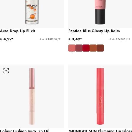
Aura Drop Lip Elixir
Peptide Bliss Glossy Lip Balm
€ 4,29*
€ 3,49*
4 ml - € 1.072,50 / 1 l
10 ml - € 349,00 / 1 l
Colour Cushion Juicy Lip Oil
MIDNIGHT SUN Plumping Lip Gloss