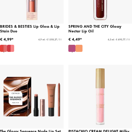
BRIDES & BESTIES Lip Gloss & Lip
SPRING AND THE CITY Glossy
Stain Duo
Nectar Lip Oil
€ 4,99*
€ 4,49*
4,9 ml - € 1.018,37 / 1 l
6,5 ml - € 690,77 / 1 l
The Glossy Sequence Nude Lip Set
PISTACHIO CREAM DELIGHT Milky