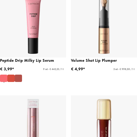
Peptide Drip Milky Lip Serum
Volume Shot Lip Plumper
€ 3,99*
€ 4,99*
9 ml - € 443,33 / 1 l
5 ml - € 998,00 / 1 l