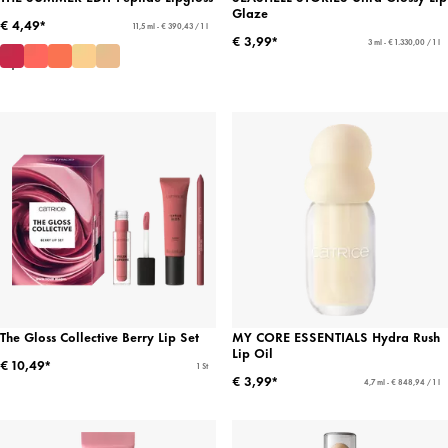
Glaze
€ 4,49*
11,5 ml - € 390,43 / 1 l
€ 3,99*
3 ml - € 1.330,00 / 1 l
The Gloss Collective Berry Lip Set
MY CORE ESSENTIALS Hydra Rush
Lip Oil
€ 10,49*
1 St
€ 3,99*
4,7 ml - € 848,94 / 1 l