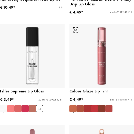
Drip Lip Gloss
€ 10,49*
1 St
€ 4,49*
4 ml - € 1.122,50 / 1 l
Filler Supreme Lip Gloss
Colour Glaze Lip Tint
€ 3,49*
€ 4,49*
3,2 ml - € 1.090,63 / 1 l
3 ml - € 1.496,67 / 1 l
+
5