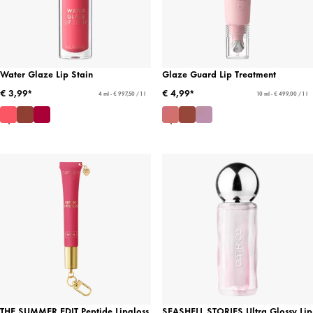
Water Glaze Lip Stain
Glaze Guard Lip Treatment
€ 3,99*
€ 4,99*
4 ml - € 997,50 / 1 l
10 ml - € 499,00 / 1 l
THE SUMMER EDIT Peptide Lipgloss
SEASHELL STORIES Ultra Glossy Lip