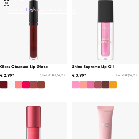
Lippenstift
Lipgloss
Lipliner
Lippenpflege
Gloss Obsessed Lip Glaze
Shine Supreme Lip Oil
€ 2,99*
€ 3,99*
2,5 ml - € 1.196,00 / 1 l
4 ml - € 997,50 / 1 l