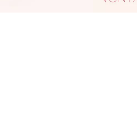
er Gamechanger in der Lippenpflege: Der
ATRICE Glossin' Glow Tinted Lip Oil vereint
as hochglänzende Finish eines Lipgloss mit den
ntensiv pflegenden Eigenschaften eines
ippenbalsam . Die Textur reagiert auf den
atürlichen pH-Wert der Lippen - für ein