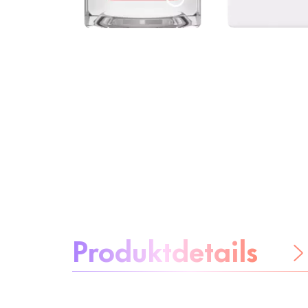
Über das Produkt:
Produktdetails
Be worry-free