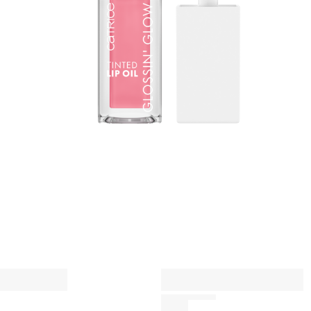
e
u
m
A