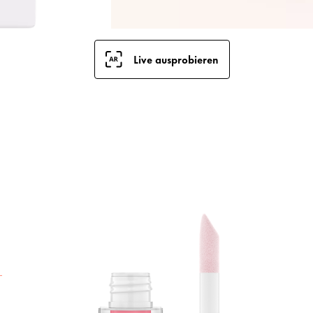
Live ausprobieren
D
C
d
i
L
n