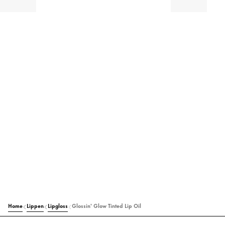
Home
Lippen
Lipgloss
Glossin' Glow Tinted Lip Oil