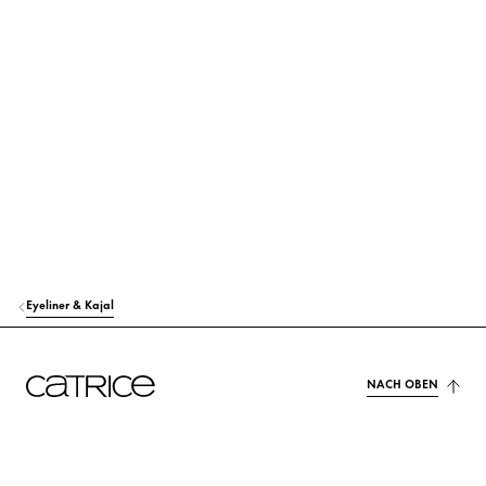
SYNTHETIC JAPAN WAX
Stabilisierung
BUTYROSPERMUM PARKII (SHEA) BUTTER
Pflege
TOCOPHEROL
Schutz
ASCORBYL PALMITATE
Schutz
CI 77499 (IRON OXIDES)
Farbstoffe
CI 77510 (FERRIC FERROCYANIDE)
Farbstoffe
Eyeliner & Kajal
NACH OBEN