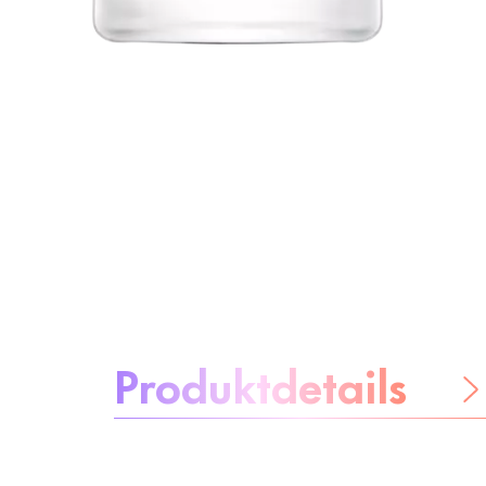
Über das Produkt:
Produktdetails
Be worry-free