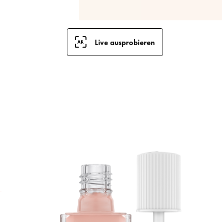
Live ausprobieren
D
N
e
o
a
F