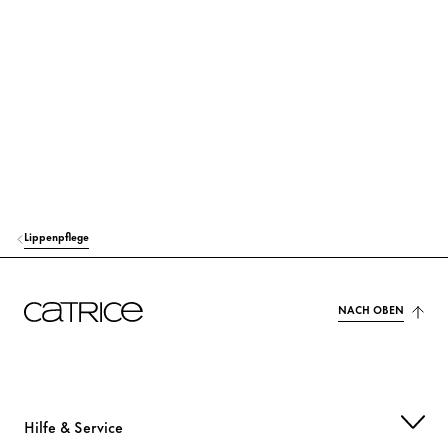
BUTYROSPERMUM PARKII (SHEA) BUTTER
Pflege
THEOBROMA CACAO (COCOA) SEED BUTTER
Pflege
TOCOPHEROL
Schutz
HELIANTHUS ANNUUS (SUNFLOWER) SEED OIL
Pflege
ETHYL VANILLIN
Duft
Lippenpflege
CI 15850 (RED 7 LAKE)
Farbstoffe
CI 77491 (IRON OXIDES)
Farbstoffe
NACH OBEN
CI 77891 (TITANIUM DIOXIDE)
Farbstoffe
Hilfe & Service