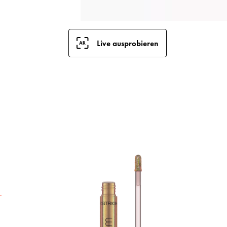
Live ausprobieren
K
C
e
L
f
e