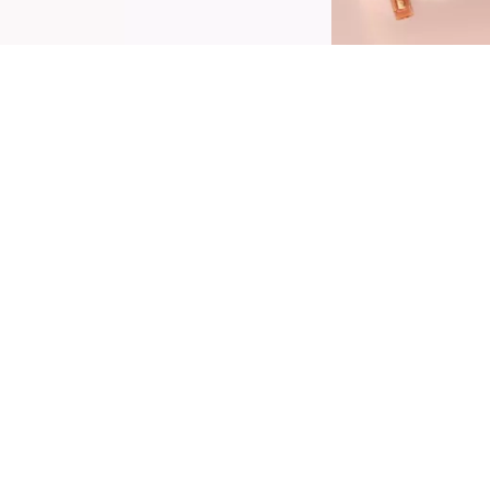
reiere mit dem Catrice Space Glam Liquid
hrome Eyeshadow 030 Galactic Glamour
inen verspielten Out-of-Space-Look. Der
idschatten mit flüssiger Textur kombiniert
arbverändernde, ultrareflektierende Perlen und
inen chromfarbigen Gold- und Grünton für