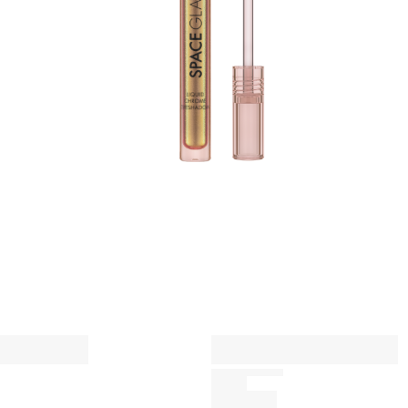
e
E
A