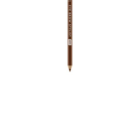
Erhalte im Handumdrehen vollere Augenbrauen mit
dem Catrice Eye Brow Stylist 070 Chestnut Charm. Der
Augenbrauenstift ist perfekt für mittel bis dunkelbraune
Augenbrauen mit einem wärmeren Unterton und ist mit
einem integrierten Bürstchen erhältlich, der die
Anwendung sehr einfach macht.