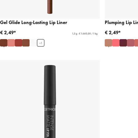
Gel Glide Long-Lasting Lip Liner
Plumping Lip Li
€ 2,49*
€ 2,49*
1,5 g - € 1.660,00 / 1 kg
+
5