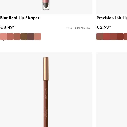
Blur-Real Lip Shaper
Precision Ink Li
€ 3,49*
€ 2,99*
0,8 g - € 4.362,50 / 1 kg