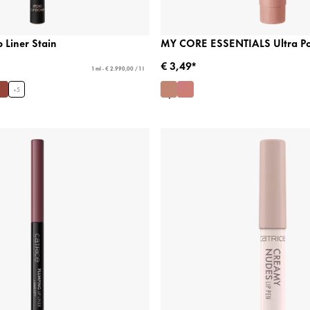
p Liner Stain
MY CORE ESSENTIALS Ultra Pow
€ 3,49*
1 ml - € 2.990,00 / 1 l
+
5