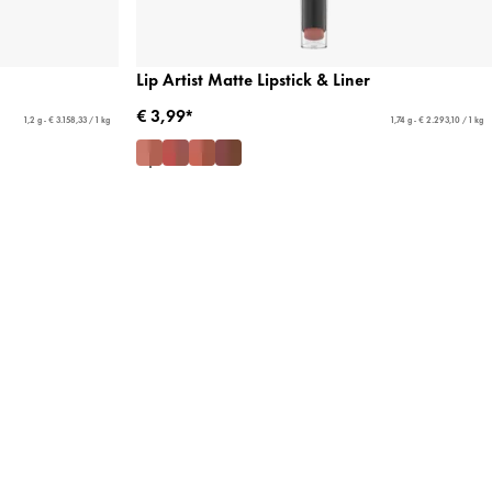
Lip Artist Matte Lipstick & Liner
€ 3,99*
1,2 g - € 3.158,33 / 1 kg
1,74 g - € 2.293,10 / 1 kg