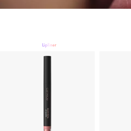
Lipliner
Lippenstift
Lipgloss
Lipliner
Lippenpflege