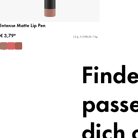
Intense Matte Lip Pen
€ 3,79*
1,2 g - € 3.158,33 / 1 kg
Finde
passe
dich 