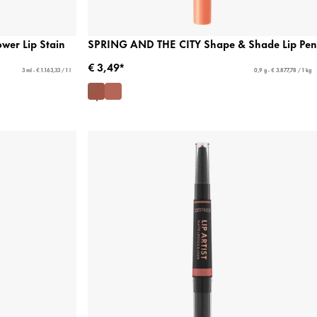
er Lip Stain
SPRING AND THE CITY Shape & Shade Lip Pen
€ 3,49*
3 ml - € 1.163,33 / 1 l
0,9 g - € 3.877,78 / 1 kg