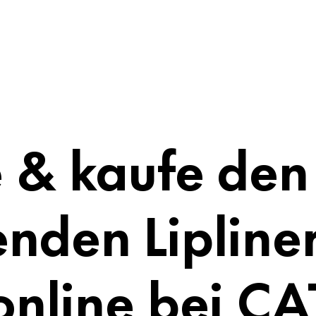
 & kaufe den
nden Lipliner
online bei C