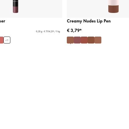
ner
Creamy Nudes Lip Pen
€ 3,79*
0,35 g - € 7.114,29 / 1 kg
+
11