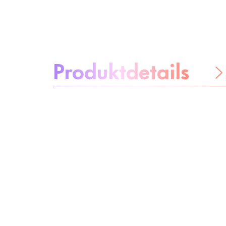
Über das Produkt:
Produktdetails
Be worry-free
Inhaltsstoffe
Recycling
Beauty Tipp