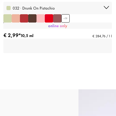
032 · Drunk On Pistachio
+
58
online only
€ 2,99*
10,5 ml
€ 284,76 / 1 l