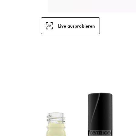
Live ausprobieren
E
C
O
N
F
H