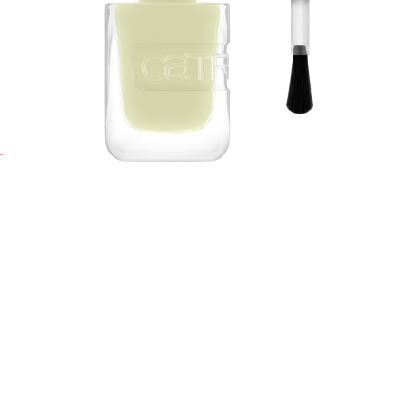
Ü
A
F
g
V
L
t
b
t
j
B
p
N
z
S
M