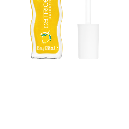
Lässt dich strahlen wie die Sommer-Sonne: Der Catrice
SUMMER LIPS Lip Glaze in den Varianten C01 Lemon
Spritz and C02 Orange Spritz ist dein Must-have für
ultra-glänzende Lippen mit einem erfrischenden
Sommer-Twist. Angereichert mit der spritzigen Essenz
von Zitrone und Orange verleiht dieser leichte Lip
Glaze deinen Lippen ein glossiges, strahlendes Finish –