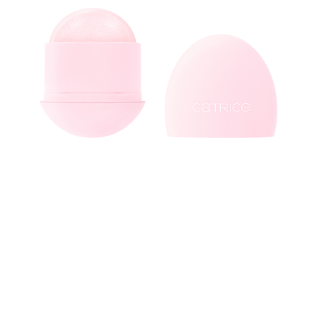
Betone deine Lippen mit einem Hauch von Oster-
Charme! Der Catrice EGG-CELLENT EASTER Caring Lip
Balm C01 Strawberry Sugar Pop mit köstlichem
Erdbeerduft verleiht deinen Lippen ein transparentes,
glänzendes Finish mit einem dezenten Schimmer, der