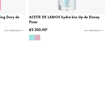
nding Dory de
ACEITE DE LABIOS hydra kiss Up de Disney
Pixar
₡2 300,00*
12 ml - ₡308 333,33 / 1 l
4 ml - ₡575 000,00 / 1 l