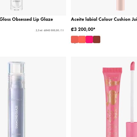
s Gloss Obsessed Lip Glaze
Aceite labial Colour Cushion Jui
₡3 200,00*
2,5 ml - ₡840 000,00 / 1 l