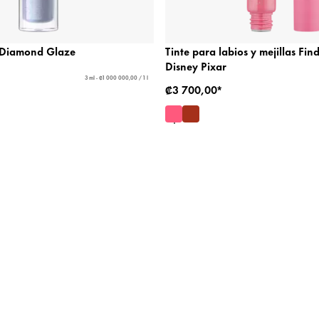
s Diamond Glaze
Tinte para labios y mejillas Fi
Disney Pixar
3 ml - ₡1 000 000,00 / 1 l
₡3 700,00*