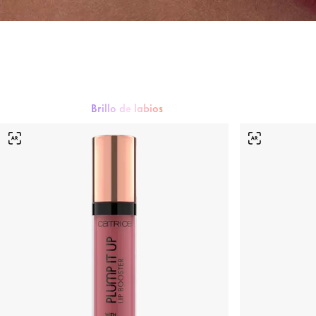
Brillo de labios
Barra de labios
Brillo de labios
Delineador de labios
Cuidado la