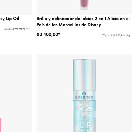
cy Lip Oil
Brillo y delineador de labios 2 en 1 Alicia en el
País de las Maravillas de Disney
1,8 ml - ₡1 777 777,78 / 1 l
₡3 400,00*
1,77 g - ₡1 920 903,95 / 1 kg