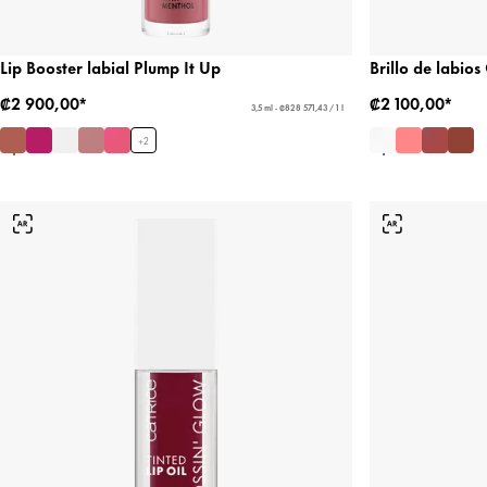
Lip Booster labial Plump It Up
Brillo de labio
₡2 900,00*
₡2 100,00*
3,5 ml - ₡828 571,43 / 1 l
+
2