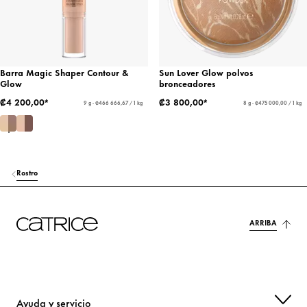
Barra Magic Shaper Contour &
Sun Lover Glow polvos
Glow
bronceadores
₡4 200,00*
₡3 800,00*
9 g - ₡466 666,67 / 1 kg
8 g - ₡475 000,00 / 1 kg
Rostro
ARRIBA
Ayuda y servicio