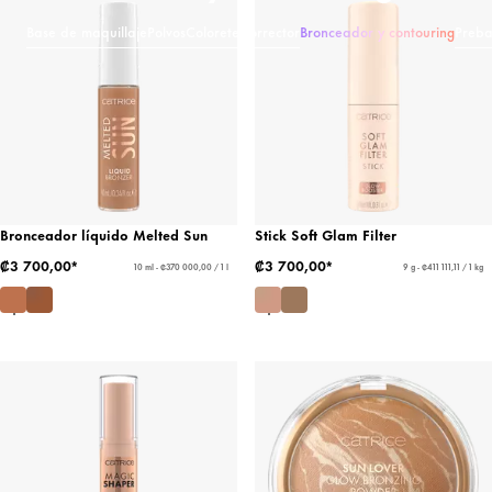
Base de maquillaje
Polvos
Colorete
Corrector
Bronceador y contouring
Preba
Bronceador líquido Melted Sun
Stick Soft Glam Filter
₡3 700,00*
₡3 700,00*
10 ml - ₡370 000,00 / 1 l
9 g - ₡411 111,11 / 1 kg