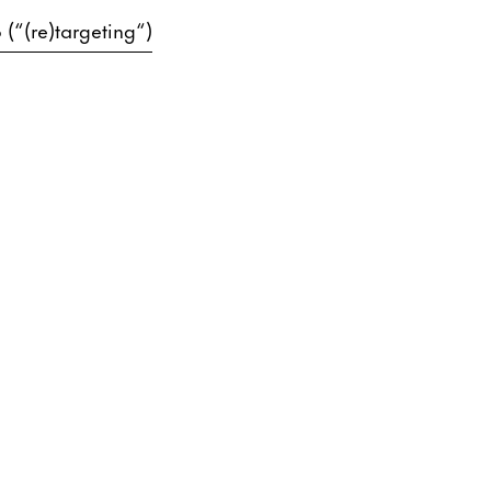
(“(re)targeting“)