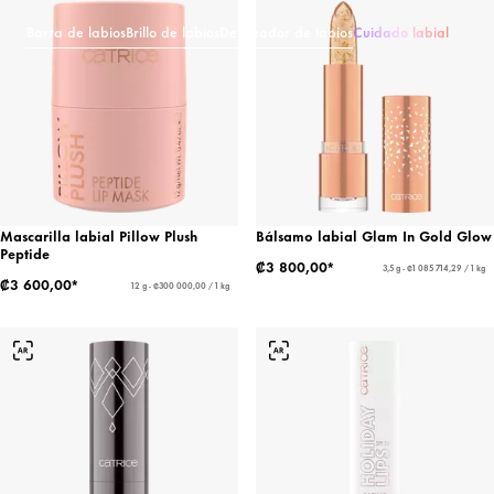
Barra de labios
Brillo de labios
Delineador de labios
Cuidado labial
Mascarilla labial Pillow Plush
Bálsamo labial Glam In Gold Glow
Peptide
₡3 800,00*
3,5 g - ₡1 085 714,29 / 1 kg
₡3 600,00*
12 g - ₡300 000,00 / 1 kg