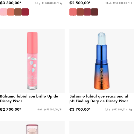
₡3 300,00*
₡2 500,00*
1,8 g - ₡1 833 333,33 / 1 kg
10 ml - ₡250 000,00 / 1 l
Bálsamo labial con brillo Up de
Bálsamo labial que reacciona al
Disney Pixar
pH Finding Dory de Disney Pixar
₡2 700,00*
₡3 700,00*
4 ml - ₡675 000,00 / 1 l
3,8 g - ₡973 684,21 / 1 kg