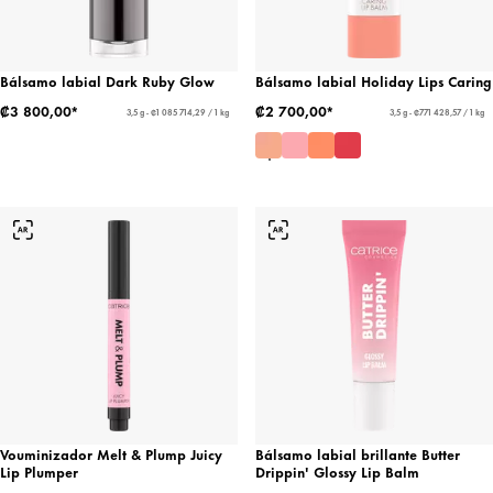
Bálsamo labial Dark Ruby Glow
Bálsamo labial Holiday Lips Caring
₡3 800,00*
₡2 700,00*
3,5 g - ₡1 085 714,29 / 1 kg
3,5 g - ₡771 428,57 / 1 kg
Vouminizador Melt & Plump Juicy
Bálsamo labial brillante Butter
Lip Plumper
Drippin' Glossy Lip Balm