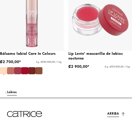
Bálsamo labial Care In Colours
Lip Lovin' mascarilla de labios
nocturna
₡2 700,00*
3 g - ₡900 000,00 / 1 kg
₡2 900,00*
4 g - ₡725 000,00 / 1 kg
Labios
ARRIBA