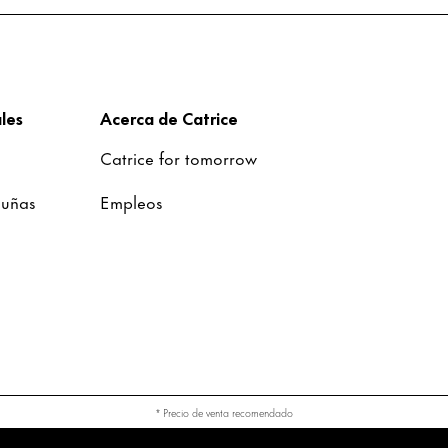
les
Acerca de Catrice
Catrice for tomorrow
 uñas
Empleos
* Precio de venta recomendado