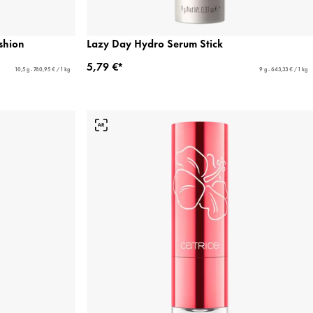
shion
Lazy Day Hydro Serum Stick
5,79 €*
10,5 g - 760,95 € / 1 kg
9 g - 643,33 € / 1 kg