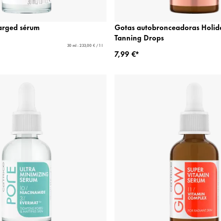
arged sérum
Gotas autobronceadoras Holida
Tanning Drops
30 ml - 233,00 € / 1 l
7,99 €*