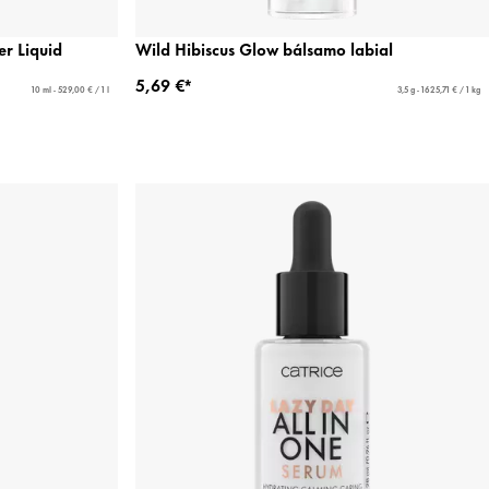
r Liquid
Wild Hibiscus Glow bálsamo labial
5,69 €*
10 ml - 529,00 € / 1 l
3,5 g - 1625,71 € / 1 kg