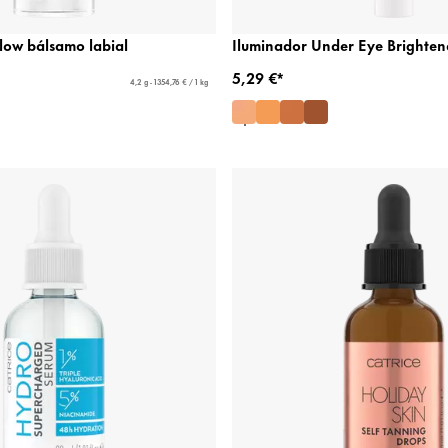
ow bálsamo labial
Iluminador Under Eye Brightene
5,29 €*
4,2 g - 1354,76 € / 1 kg