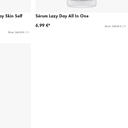
y Skin Self
Sérum Lazy Day All In One
6,99 €*
28 ml - 249,64 € / 1 l
30 ml - 266,33 € / 1 l