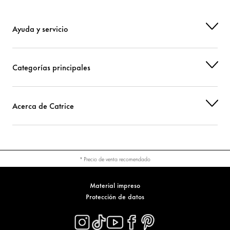
SODIUM DEHYDROACETATE
Conservación
Ayuda y servicio
CI 77266 (BLACK 2) (NANO)
Colorante
CI 77499 (IRON OXIDES)
Colorante
Categorías principales
Acerca de Catrice
* Precio de venta recomendado
Material impreso
Protección de datos