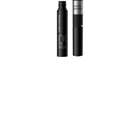
Proporciona un extra a tus ojos: gracias a la punta de
precisión ultrafina del Ink Eyeliner mate 010 Best in
Black, cualquier look que desees es posible. Crea
delineados finos y gruesos en el párpado y prueba
varios estilos. Con el Ink Eyeliner de Catrice tendrás un
estilo perfecto tanto durante el día como para salir con
tus amigos por la noche. Gracias hasta sus 24 horas de
duración, solo tienes que trazar otro delineado: ¡no