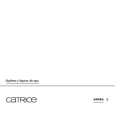
ACRYLATES/ETHYLHEXYL ACRYLATE COPOLYMER
Otros
ACRYLATES COPOLYMER
Otros
PVP
Otros
METHYLPROPANEDIOL
Otros
XANTHAN GUM
Estabilización
ETHYLHEXYLGLYCERIN
Hidratación
SIMETHICONE
Otros
Eyeliner y lápices de ojos
CAPRYLYL GLYCOL
Otros
PHENYLPROPANOL
Conservación
ARRIBA
PHENOXYETHANOL
Otros