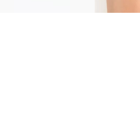
La prebase Glow Grip Primer 010 Sun Glazed
e bronce de Catrice es la base perfecta para
onseguir un efecto dorado impecable! Esta
ase iluminadora realza la tez con un cálido
ono bronce y un acabado luminoso, como si
cabaras de salir de la playa. Su textura ligera
 refrescante proporciona una alta fijación
ara un maquillaje duradero y una sensación
e comodidad sobre la piel. Con ingredientes