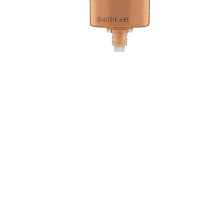
h
m
l
e
p
T