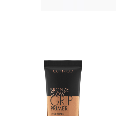
¡
d
c
b
t
a
y
p
d