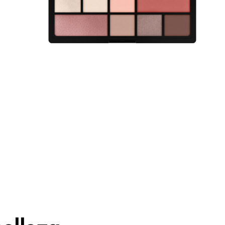
p
T
belleza