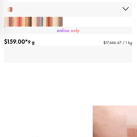
online only
$159.00*
9 g
$17,666.67 / 1 kg