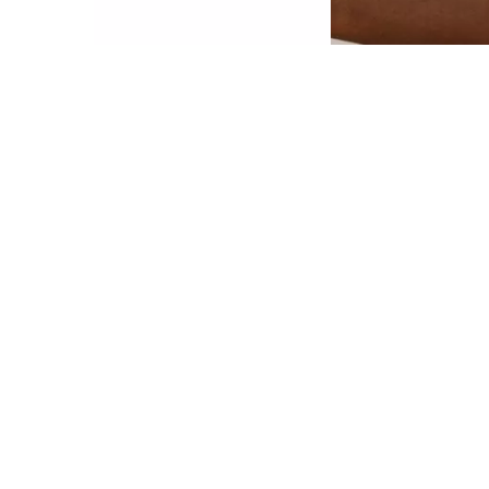
stas paletas de sombras de ojos vienen con
cho tonos de gran pigmentación
erfectamente coordinados. Gracias a los
iferentes acabados, la variedad está
segurada. Su textura aterciopelada es fácil
e aplicar y de difuminar y tiene gran