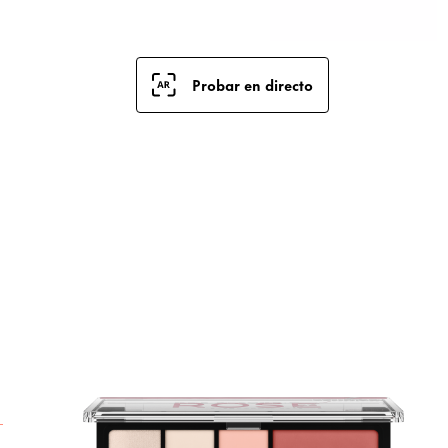
Probar en directo
E
o
p
d
a
d