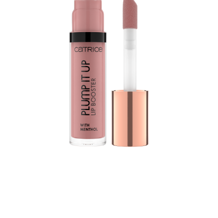
El lip booster Plump It Up de CATRICE es otro nivel
para conseguir unos labios carnosos con un acabado
brillante. La fórmula con mentol, vitamina E y aceite de
jojoba nutre los labios y los deja con una sensación de