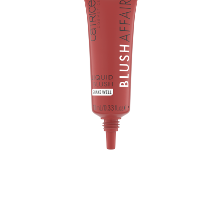
El colorete líquido Blush Affair 040 Velvet Rose de
Catrice es un colorete líquido que te proporciona un
brillo precioso. Su textura nutritiva similar a un sérum
con extracto de raíz de malvavisco añade un tacto