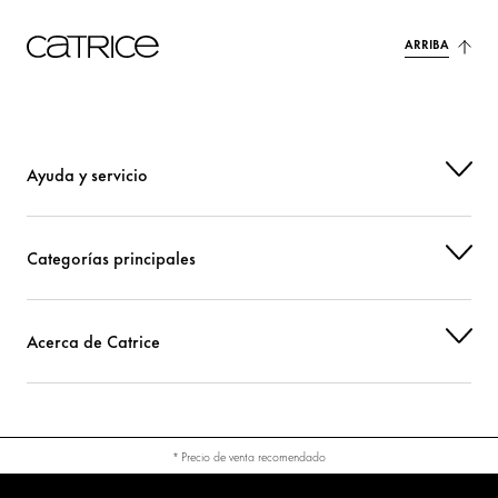
CI 77491 (IRON OXIDES)
Colorante
ARRIBA
CI 77492 (IRON OXIDES)
Colorante
CI 77891 (TITANIUM DIOXIDE)
Colorante
Ayuda y servicio
Categorías principales
Acerca de Catrice
* Precio de venta recomendado