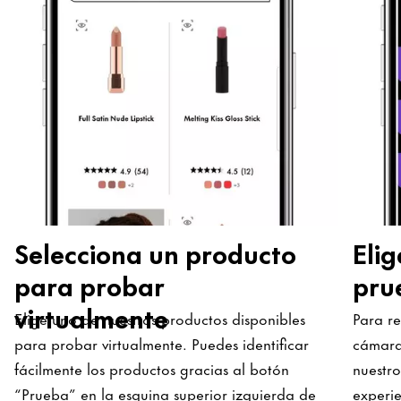
Selecciona un producto
Elig
para probar
pru
virtualmente
Elige uno de nuestros productos disponibles
Para re
para probar virtualmente. Puedes identificar
cámara,
fácilmente los productos gracias al botón
nuestr
“Prueba” en la esquina superior izquierda de
experi