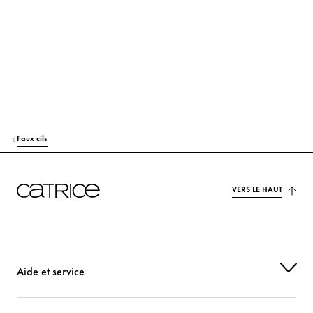
produit. En cas d’irritation persistante, demander l’avis
d’un médecin. Tenir hors de portée des enfants. Ne
rincez pas le récipient avant de le jeter.
Faux cils
VERS LE HAUT
Aide et service