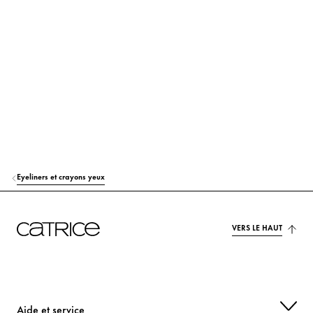
BUTYROSPERMUM PARKII (SHEA) BUTTER
Soin
TOCOPHEROL
Protection
ASCORBYL PALMITATE
Protection
CI 77491 (IRON OXIDES)
Colorant
CI 77499 (IRON OXIDES)
Colorant
Eyeliners et crayons yeux
CI 77891 (TITANIUM DIOXIDE)
Colorant
VERS LE HAUT
Aide et service