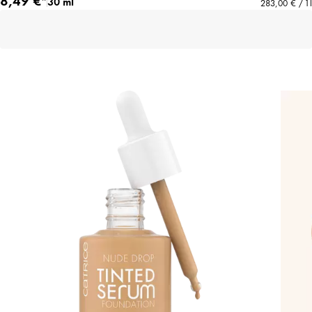
30 ml
283,00 € / 1 l