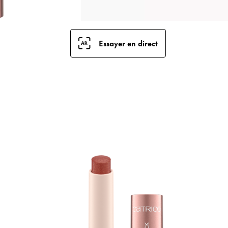
Essayer en direct
P
m
D
c
m
f