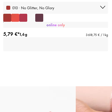
010 · No Glitter, No Glory
online only
5,79 €*
1,6 g
3 618,75 € / 1 kg