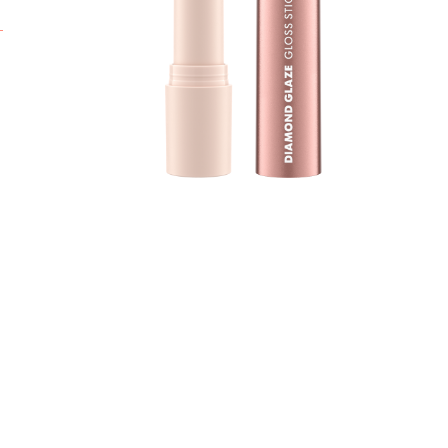
b
g
s
p
C
b
T