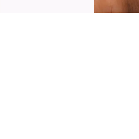
lus qu’un simple rouge à lèvres, une pure
agie pour les lèvres ! Le gloss en stick Catrice
iamond Glaze 010 No Glitter, No Glory
olore vos lèvres d’une fantastique nuance
arron irisée d’un éclat brun et doré. Sa
ormule innovante fond sur les lèvres comme un