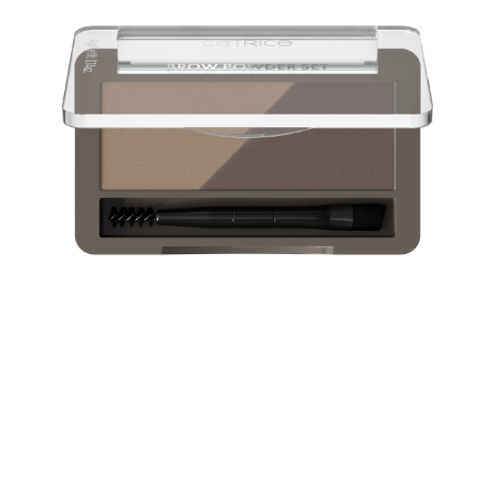
Idéal pour les retouches : Grâce à ce kit de poudre
waterproof et à ses deux nuances, comblez vos sourcils
avec des teintes idéales. Pour des sourcils impeccables
et un fini naturel. Grâce à l’outil 2 en 1 avec applicateur