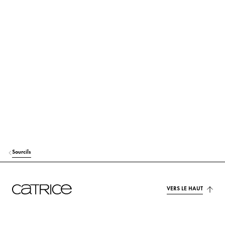
HYDROGENATED POLYISOBUTENE
Soin
CI 77499 (IRON OXIDES)
Colorant
CI 77491 (IRON OXIDES)
Colorant
CI 77891 (TITANIUM DIOXIDE)
Colorant
SYNTHETIC WAX
Stabilisation
MAGNESIUM STEARATE
Autres
CI 77492 (IRON OXIDES)
Colorant
Sourcils
ETHYLHEXYL PALMITATE
Soin
TRIETHOXYCAPRYLYLSILANE
VERS LE HAUT
Autres
PHENOXYETHANOL
Autres