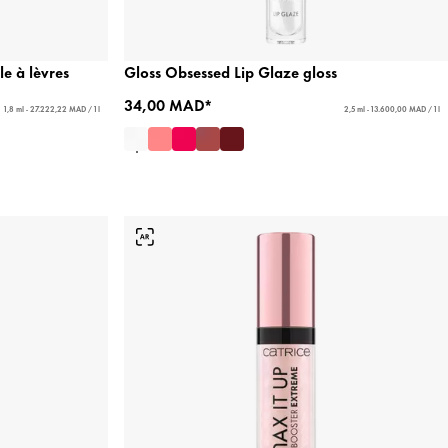
le à lèvres
Gloss Obsessed Lip Glaze gloss
34,00 MAD*
1,8 ml - 27.222,22 MAD / 1 l
2,5 ml - 13.600,00 MAD / 1 l