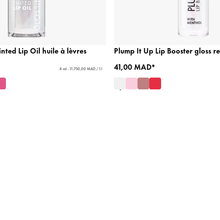
nted Lip Oil huile à lèvres
Plump It Up Lip Booster gloss r
41,00 MAD*
4 ml - 11.750,00 MAD / 1 l