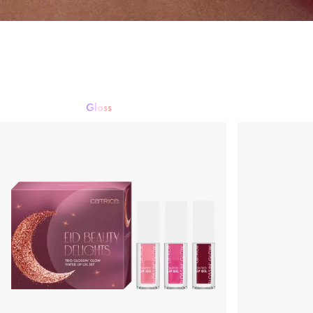
Gloss
Rouge à lèvres
Gloss
Crayon à lèvres
Soin des lèvres