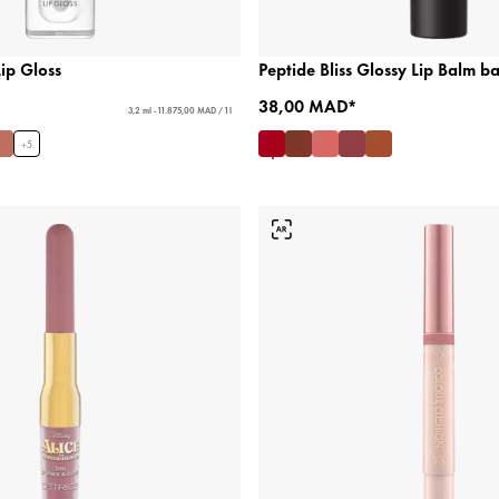
Lip Gloss
Peptide Bliss Glossy Lip Balm b
38,00 MAD*
3,2 ml - 11.875,00 MAD / 1 l
+
5