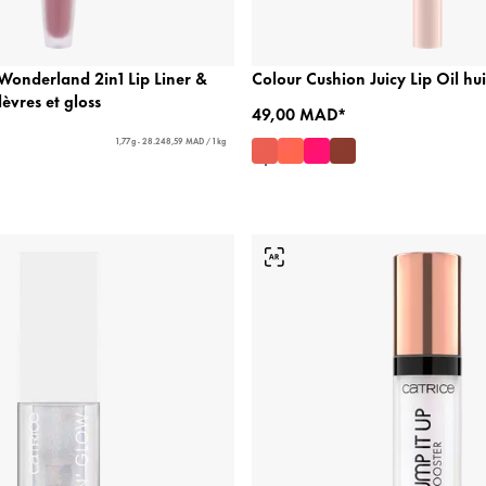
 Wonderland 2in1 Lip Liner &
Colour Cushion Juicy Lip Oil hui
èvres et gloss
49,00 MAD*
1,77 g - 28.248,59 MAD / 1 kg