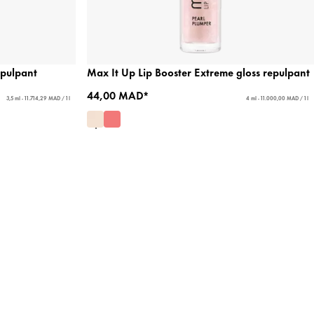
epulpant
Max It Up Lip Booster Extreme gloss repulpant
44,00 MAD*
3,5 ml - 11.714,29 MAD / 1 l
4 ml - 11.000,00 MAD / 1 l