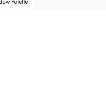
יאו קצת עומק שוקולדי לעיניים עם פלטת צלליות
הקקאו הכהה של Catrice The Dark Cocoa. הפלטה
יעה שמונה גוונים בעלי פיגמנט גבוה, מתואמים
בע, כולל גוונים חמים של שוקולד כהה, גווני מט
רי וחום זוהר, וכן גוונים בהירים של עירום. הודות
רקם הקטיפתי שלהם, צלליות העיניים קלות ליישום