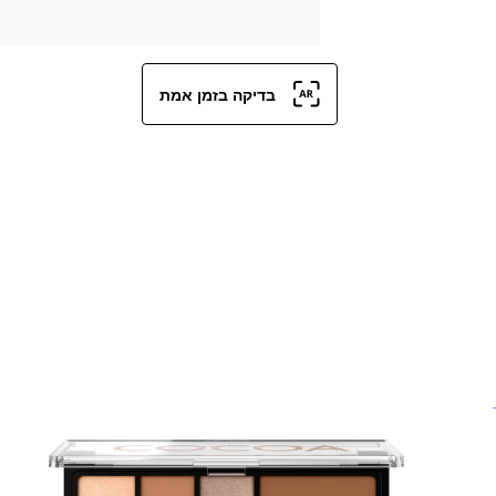
בדיקה בזמן אמת
הב
מצ
לצ
כפ
למ