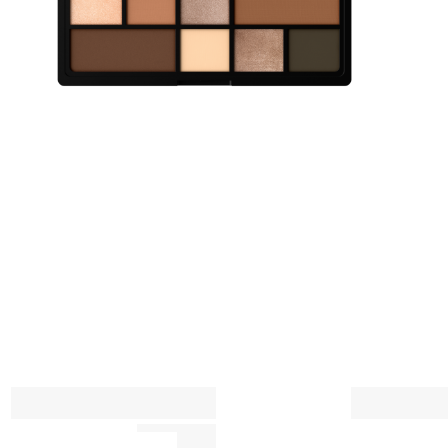
ול
אק
כל
ש
פ
מ