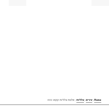
Home
עיניים
צלליות
פלטת צלליות קקאו כהה