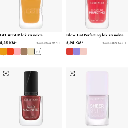
GEL AFFAIR lak za nokte
Glow Tint Perfecting lak za nokte
5,35 KM*
6,95 KM*
10,5 ml - 509,52 KM / 1 l
10,5 ml - 661,90 KM / 1 l
+
45