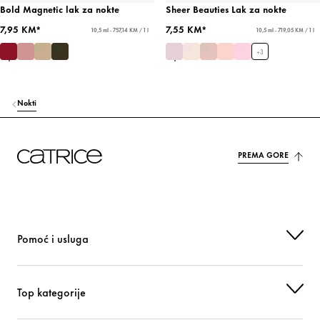
Bold Magnetic lak za nokte
Sheer Beauties Lak za nokte
7,95 KM*
7,55 KM*
10,5 ml - 757,14 KM / 1 l
10,5 ml - 719,05 KM / 1 l
+
3
Nokti
PREMA GORE
Pomoć i usluga
Top kategorije