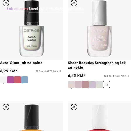
Lak za nokte
Bazni lak & Nadlak
Njega noktiju
Aura Glam lak za nokte
Sheer Beauties Strengthening lak
za nokte
6,95 KM*
10,5 ml - 661,90 KM / 1 l
6,45 KM*
10,5 ml - 614,29 KM / 1 l
+
3