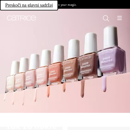
Own your magic.
Preskoči na glavni sadržaj
Lak za nokte