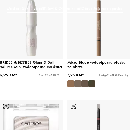
Maskara
Sjenilo za oči
Tuševi & Olovke za oči
Obrve
Umjetne trepavice
BRIDES & BESTIES Glam & Doll
Micro Blade vodootporna olovka
Volume Mini vodootporna maskara
za obrve
5,95 KM*
7,95 KM*
6 ml - 991,67 KM / 1 l
0,64 g - 12.421,88 KM / 1 kg