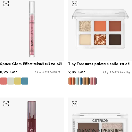
Space Glam Effect tekući tuš za oči
Tiny Treasures paleta sjenila za oči
8,95 KM*
9,85 KM*
1,4 ml - 6.392,86 KM / 1 l
4,2 g - 2.345,24 KM / 1 kg