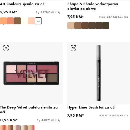
Art Couleurs sjenilo za oči
Shape & Shade vodootporna
olovka za obrve
5,95 KM*
2 g - 2.975,00 KM / 1 kg
7,95 KM*
0,35 g - 22.714,29 KM / 1 kg
+
4
The Deep Velvet paleta sjenila za
Hyper Liner Brush tuš za oči
oči
7,95 KM*
0,52 ml - 15.288,46 KM / 1 l
11,95 KM*
9 g - 1.327,78 KM / 1 kg