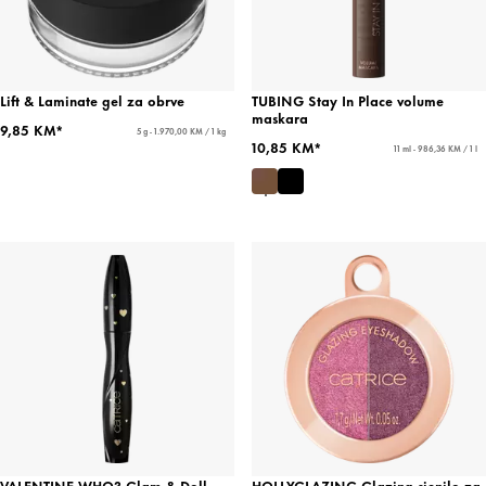
Lift & Laminate gel za obrve
TUBING Stay In Place volume
maskara
9,85 KM*
5 g - 1.970,00 KM / 1 kg
10,85 KM*
11 ml - 986,36 KM / 1 l
VALENTINE WHO? Glam & Doll
HOLLYGLAZING Glazing sjenilo za