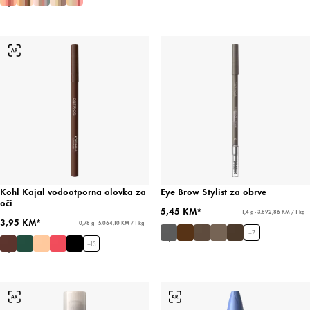
Kohl Kajal vodootporna olovka za
Eye Brow Stylist za obrve
oči
5,45 KM*
1,4 g - 3.892,86 KM / 1 kg
3,95 KM*
0,78 g - 5.064,10 KM / 1 kg
+
7
+
13