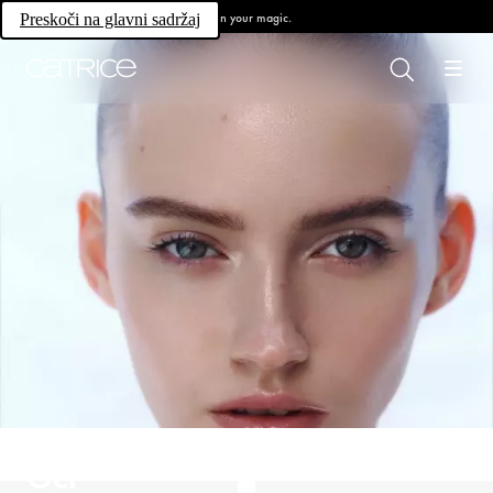
Own your magic.
Preskoči na glavni sadržaj
Oči