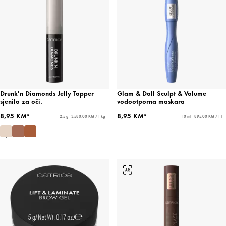
Drunk'n Diamonds Jelly Topper
Glam & Doll Sculpt & Volume
sjenilo za oči.
vodootporna maskara
8,95 KM*
8,95 KM*
2,5 g - 3.580,00 KM / 1 kg
10 ml - 895,00 KM / 1 l