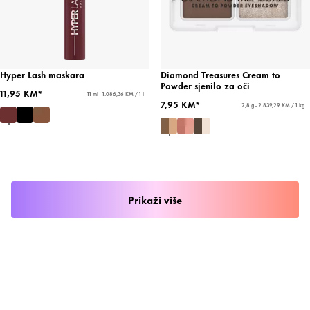
Hyper Lash maskara
Diamond Treasures Cream to
Powder sjenilo za oči
11,95 KM*
11 ml - 1.086,36 KM / 1 l
7,95 KM*
2,8 g - 2.839,29 KM / 1 kg
Prikaži više