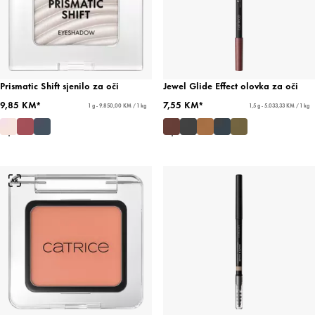
Prismatic Shift sjenilo za oči
Jewel Glide Effect olovka za oči
9,85 KM*
7,55 KM*
1 g - 9.850,00 KM / 1 kg
1,5 g - 5.033,33 KM / 1 kg