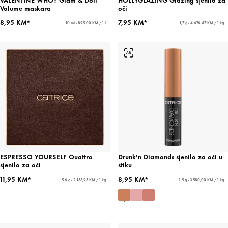
Volume maskara
oči
8,95 KM*
7,95 KM*
10 ml - 895,00 KM / 1 l
1,7 g - 4.676,47 KM / 1 kg
ESPRESSO YOURSELF Quattro
Drunk'n Diamonds sjenilo za oči u
sjenilo za oči
stiku
11,95 KM*
8,95 KM*
5,6 g - 2.133,93 KM / 1 kg
2,5 g - 3.580,00 KM / 1 kg