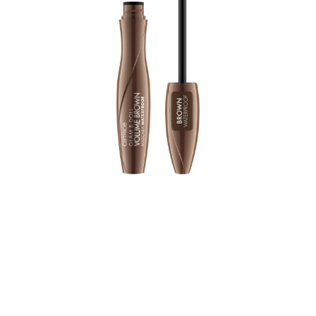
Proširite svoju kolekciju Glam & Doll uz Glam & Doll
Volume Brown Vodootpornu maskaru! Uz srednje
svijetlo smeđu nijansu, maskara dodaje toplinu plavim i
zelenim očima i produbljuje bogatu boju smeđih i očiju
boje lješnjaka. Njena lagana formula koja daje
volumen dat će vašim trepavicama upečatljivu definiciju