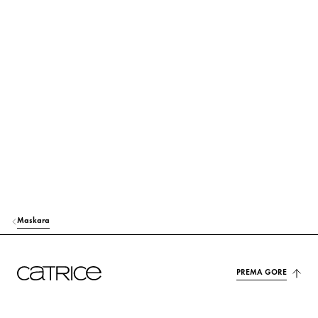
CERA MICROCRISTALLINA (MICROCRYSTALLINE WAX)
Stabilizacija
AQUA (WATER)
Ostali
VP/EICOSENE COPOLYMER
Stabilizacija
EUPHORBIA CERIFERA CERA (EUPHORBIA CERIFERA (CANDELILLA) W
AX)
Stabilizacija
TRIMETHYLSILOXYSILICATE
Ostali
TALC
Ostali
Maskara
COPERNICIA CERIFERA CERA (COPERNICIA CERIFERA (CARNAUBA)
WAX)
PREMA GORE
Stabilizacija
DISTEARDIMONIUM HECTORITE
Stabilizacija