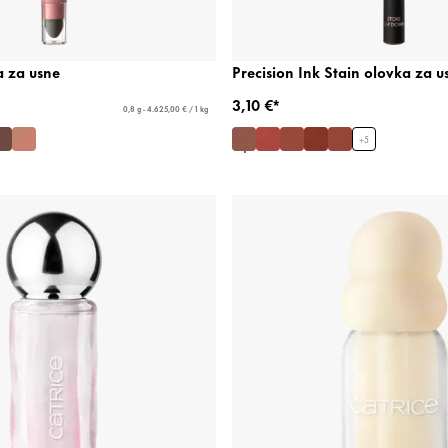
a za usne
Precision Ink Stain olovka za u
3,10 €*
0,8 g - 4.625,00 € / 1 kg
+
5