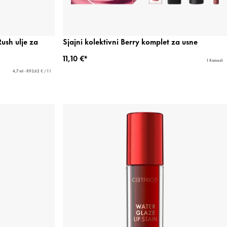
sh ulje za
Sjajni kolektivni Berry komplet za usne
11,10 €*
1 Komadi
4,7 ml - 893,62 € / 1 l