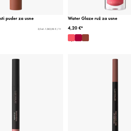
sti puder za usne
Water Glaze ruž za usne
4,20 €*
3,5 ml - 1.342,86 € / 1 l