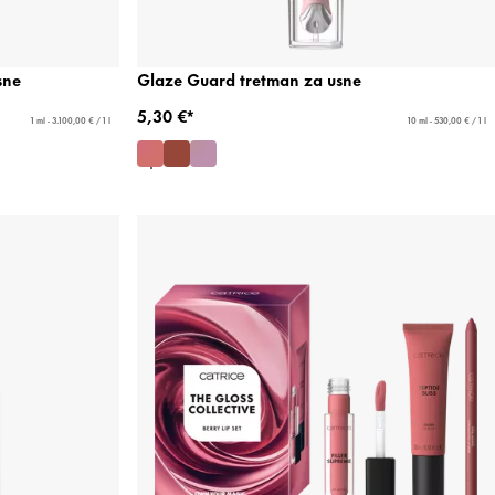
sne
Glaze Guard tretman za usne
5,30 €*
1 ml - 3.100,00 € / 1 l
10 ml - 530,00 € / 1 l