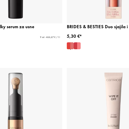
lky serum za usne
BRIDES & BESTIES Duo sjajila i
5,30 €*
9 ml - 466,67 € / 1 l