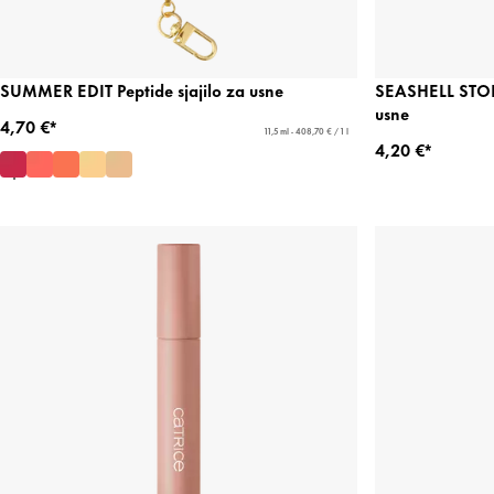
SUMMER EDIT Peptide sjajilo za usne
SEASHELL STORI
usne
4,70 €*
11,5 ml - 408,70 € / 1 l
4,20 €*