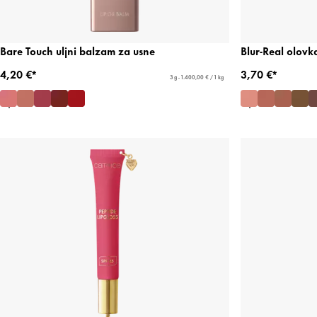
Bare Touch uljni balzam za usne
Blur-Real olovk
4,20 €*
3,70 €*
3 g - 1.400,00 € / 1 kg