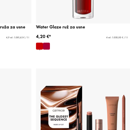
 ruža za usne
Water Glaze ruž za usne
4,20 €*
4,9 ml - 1.081,63 € / 1 l
4 ml - 1.050,00 € / 1 l