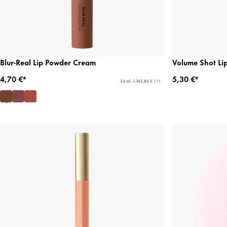
Blur-Real Lip Powder Cream
Volume Shot Li
4,70 €*
5,30 €*
3,5 ml - 1.342,86 € / 1 l