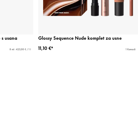
e s usana
Glossy Sequence Nude komplet za usne
11,10 €*
8 ml - 425,00 € / 1 l
1 Komadi