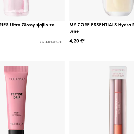
ES Ultra Glossy sjajilo za
MY CORE ESSENTIALS Hydra Ru
usne
4,20 €*
3 ml - 1.400,00 € / 1 l