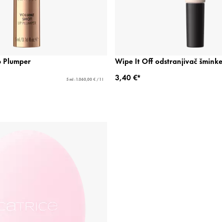
p Plumper
Wipe It Off odstranjivač šmink
3,40 €*
5 ml - 1.060,00 € / 1 l