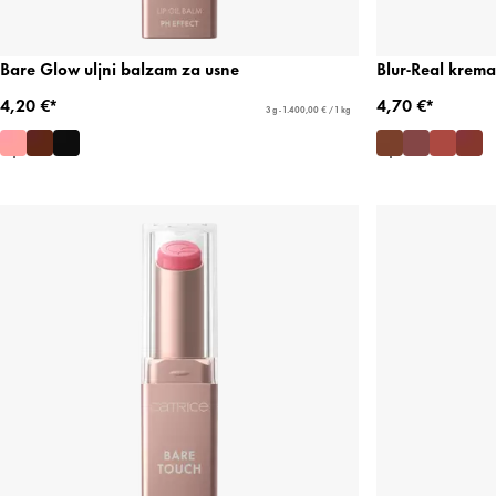
Bare Glow uljni balzam za usne
Blur-Real krema
4,20 €*
4,70 €*
3 g - 1.400,00 € / 1 kg