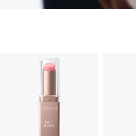
Usne
Ruž za usne
Sjajilo za usne
Olovka za usne
Njega usana