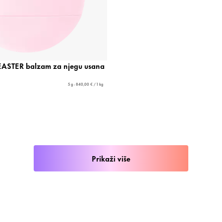
ASTER balzam za njegu usana
5 g - 840,00 € / 1 kg
Prikaži više