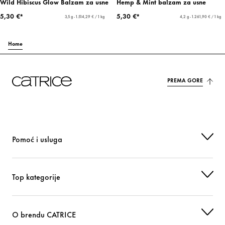
Wild Hibiscus Glow Balzam za usne
Hemp & Mint balzam za usne
5,30 €*
5,30 €*
3,5 g - 1.514,29 € / 1 kg
4,2 g - 1.261,90 € / 1 kg
Home
PREMA GORE
Pomoć i usluga
Top kategorije
O brendu CATRICE