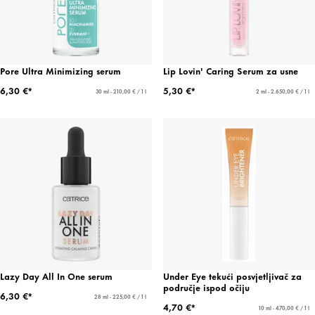
Pore Ultra Minimizing serum
Lip Lovin' Caring Serum za usne
6,30 €*
5,30 €*
30 ml - 210,00 € / 1 l
2 ml - 2.650,00 € / 1 l
Lazy Day All In One serum
Under Eye tekući posvjetljivač za
područje ispod očiju
6,30 €*
28 ml - 225,00 € / 1 l
4,70 €*
10 ml - 470,00 € / 1 l