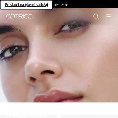
Own your magic.
Preskoči na glavni sadržaj
Njega Kože