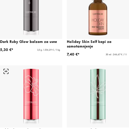
Dark Ruby Glow balzam za usne
Holiday Skin Self kapi za
samotamnjenje
5,30 €*
3,5 g - 1.514,29 € / 1 kg
7,40 €*
30 ml - 246,67 € / 1 l