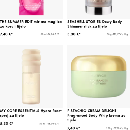
THE SUMMER EDIT mirisna maglica
SEASHELL STORIES Dewy Body
za kosu i tijelo
Shimmer stick za tijelo
7,40 €*
5,30 €*
100 ml - 74,00 € / 1 l
30 g - 176,67 € / 1 kg
MY CORE ESSENTIALS Hydra Reset
PISTACHIO CREAM DELIGHT
sprej za tijelo
Fragranced Body Whip krema za
tijelo
5,30 €*
50 ml - 106,00 € / 1 l
7,40 €*
200 g - 37,00 € / 1 kg