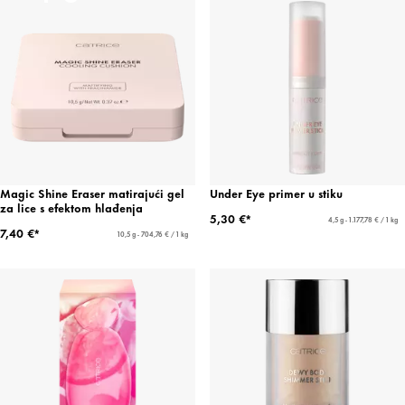
Magic Shine Eraser matirajući gel
Under Eye primer u stiku
za lice s efektom hlađenja
5,30 €*
4,5 g - 1.177,78 € / 1 kg
7,40 €*
10,5 g - 704,76 € / 1 kg