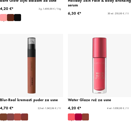
Bare Glow uljni balzam za usne
Holiday Skin Face & Body Bronzing
serum
4,20 €*
3 g - 1.400,00 € / 1 kg
6,30 €*
30 ml - 210,00 € / 1 l
Blur-Real kremasti puder za usne
Water Glaze ruž za usne
4,70 €*
4,20 €*
3,5 ml - 1.342,86 € / 1 l
4 ml - 1.050,00 € / 1 l