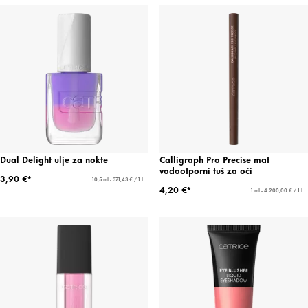
Dual Delight ulje za nokte
Calligraph Pro Precise mat
vodootporni tuš za oči
3,90 €*
10,5 ml - 371,43 € / 1 l
4,20 €*
1 ml - 4.200,00 € / 1 l