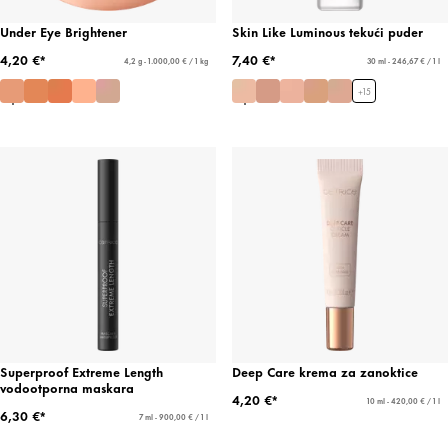
Under Eye Brightener
Skin Like Luminous tekući puder
4,20 €*
7,40 €*
4,2 g - 1.000,00 € / 1 kg
30 ml - 246,67 € / 1 l
+
15
Superproof Extreme Length
Deep Care krema za zanoktice
vodootporna maskara
4,20 €*
10 ml - 420,00 € / 1 l
6,30 €*
7 ml - 900,00 € / 1 l