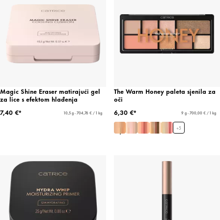
Magic Shine Eraser matirajući gel
The Warm Honey paleta sjenila za
za lice s efektom hlađenja
oči
7,40 €*
6,30 €*
10,5 g - 704,76 € / 1 kg
9 g - 700,00 € / 1 kg
+
5