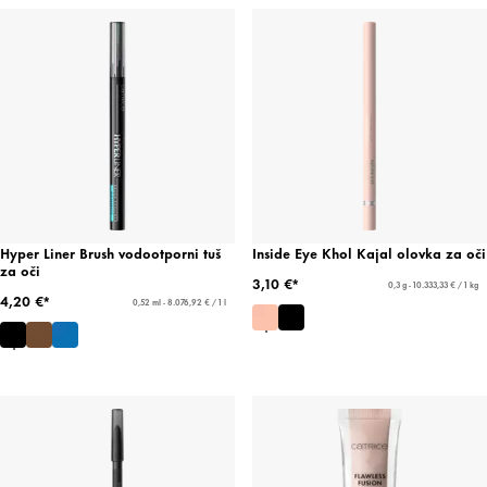
Hyper Liner Brush vodootporni tuš
Inside Eye Khol Kajal olovka za oči
za oči
3,10 €*
0,3 g - 10.333,33 € / 1 kg
4,20 €*
0,52 ml - 8.076,92 € / 1 l