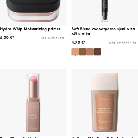
Hydra Whip Moisturizing primer
Soft Blend vodootporno sjenilo za
oči u stiku
5,30 €*
25 g - 212,00 € / 1 kg
4,70 €*
1,65 g - 2.848,48 € / 1 kg