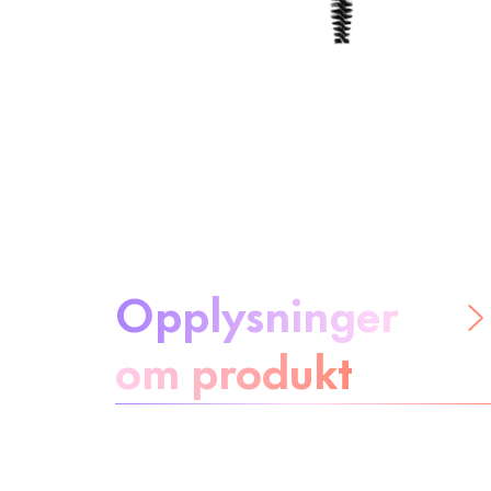
Om produktet:
Opplysninger
om produkt
Ha null stress