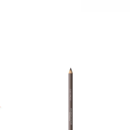
E
n
f
A