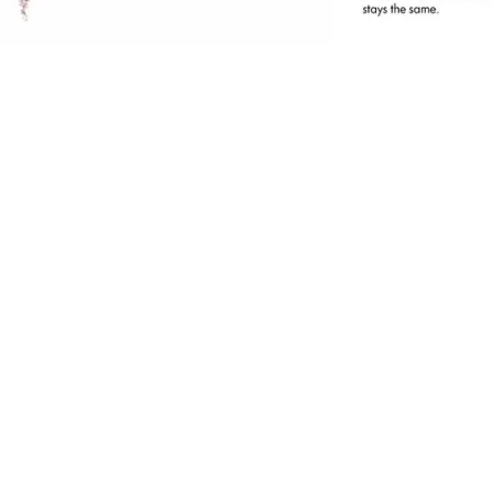
ye Brow Stylist overbeviser med en enkel og
øyaktig påføring og den integrerte kosten. For
yldigere bryn på et blunk.
lle fordeler med et øyekast
Enkel og nøyaktig påføring
For naturlige, fyldigere bryn
Med integrert kost