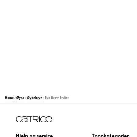
Home
Øyne
Øyenbryn
Eye Brow Stylist
Hjelp og service
Toppkategorier