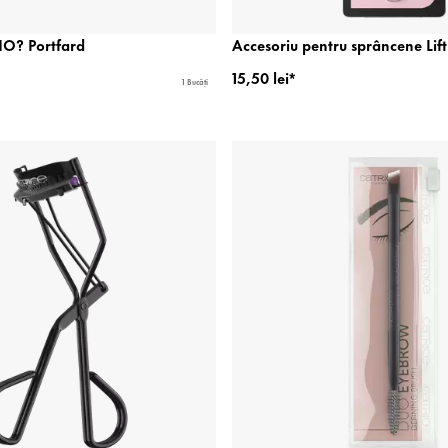
O? Portfard
Accesoriu pentru sprâncene Lif
15,50 lei*
1 Bucăți