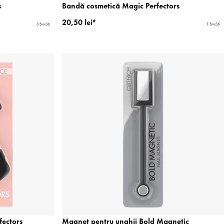
s
Bandă cosmetică Magic Perfectors
20,50 lei*
3 Bucăți
1 Bucăți
fectors
Magnet pentru unghii Bold Magnetic