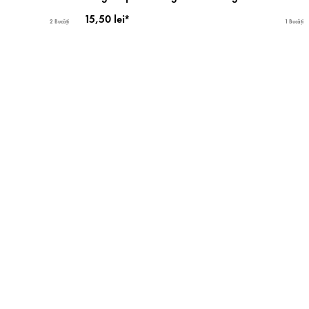
15,50 lei*
2 Bucăți
1 Bucăți