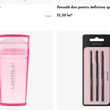
e
Pensulă duo pentru definirea s
15,50 lei*
1 Bucăți