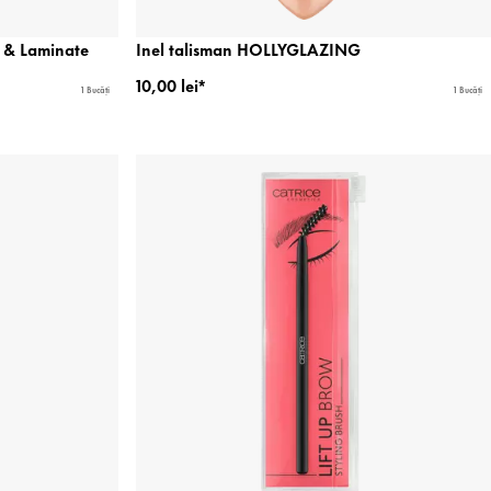
t & Laminate
Inel talisman HOLLYGLAZING
10,00 lei*
1 Bucăți
1 Bucăți