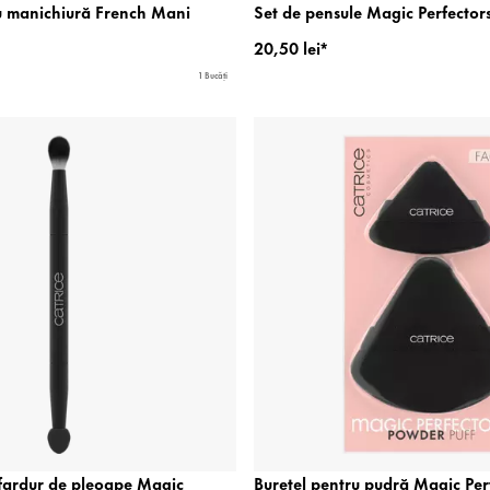
u manichiură French Mani
Set de pensule Magic Perfector
20,50 lei*
1 Bucăți
 fardur de pleoape Magic
Burețel pentru pudră Magic Per