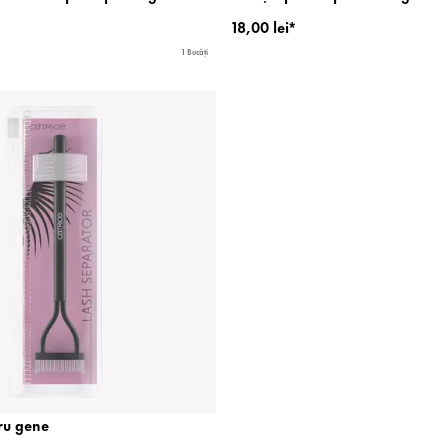
18,00 lei*
1 Bucăți
ru gene