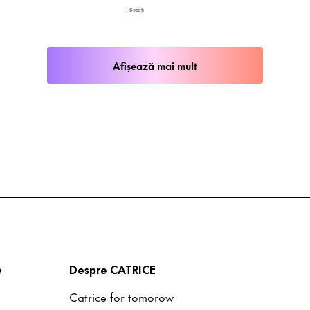
1 Bucăți
Afișează mai mult
e
Despre CATRICE
Catrice for tomorow