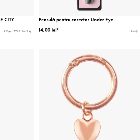
E CITY
Pensulă pentru corector Under Eye
14,00 lei*
2,2 g - 11.590,91 lei / 1 kg
1 Bucăți