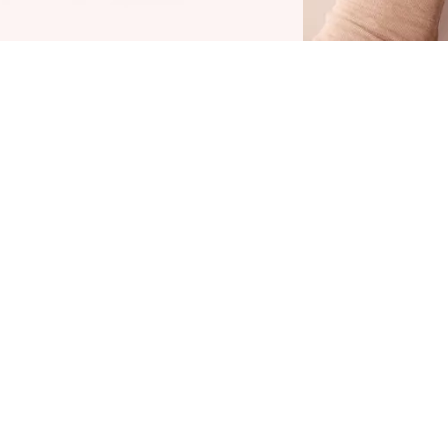
Матовые, шиммерные и металлик:
оттенки теней для век на все случаи
жизни
Готовы погрузиться в волшебный
красочный мир? Палетка теней для век
Safari Fever Slim Eyeshadow Palette 010 Wild