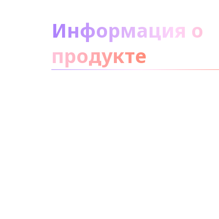
О продукте
Информация о
продукте
не
беспокойтесь
Ингредиенты
Утилизация
Бьюти-совет