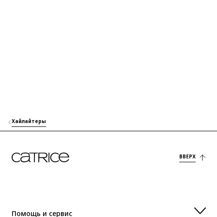
PROPANEDIOL
Увлажнение
SQUALANE
Забота
AMMONIUM ACRYLOYLDIMETHYLTAURATE/VP COPOLYMER
Стабилизация
SODIUM ASCORBYL PHOSPHATE
Защита
SYNTHETIC FLUORPHLOGOPITE
Краситель
Хайлайтеры
PANTHENOL
Забота
NIACINAMIDE
Забота
ВВЕРХ
ACRYLATES/ETHYLHEXYL ACRYLATE COPOLYMER
Другие
XANTHAN GUM
Стабилизация
Помощь и сервис