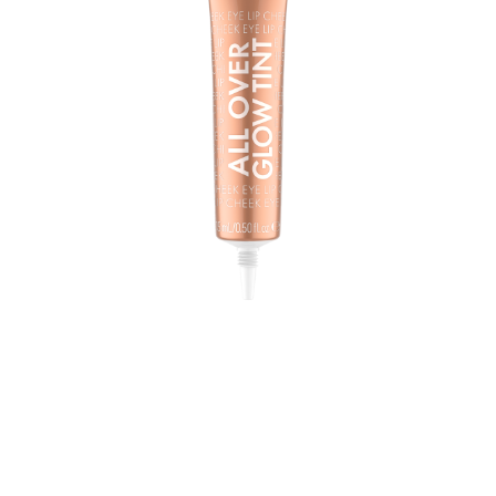
Подчеркните свое естественное сияние с
помощью All Over Glow Tint 040 Bronze It от Catrice!
Благодаря витамину С, ниацинамиду и пантенолу
этот жидкий хайлайтер не только придает коже
мягкое бронзовое сияние, но и делает ее сияющей