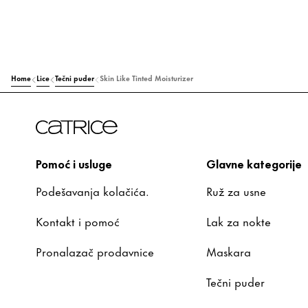
Home
Lice
Tečni puder
Skin Like Tinted Moisturizer
Pomoć i usluge
Glavne kategorije
Podešavanja kolačića.
Ruž za usne
Kontakt i pomoć
Lak za nokte
Pronalazač prodavnice
Maskara
Tečni puder