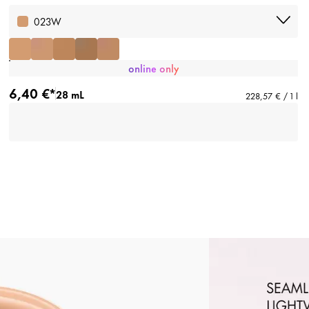
023W
online only
6,40 €*
28 mL
228,57 € / 1 l