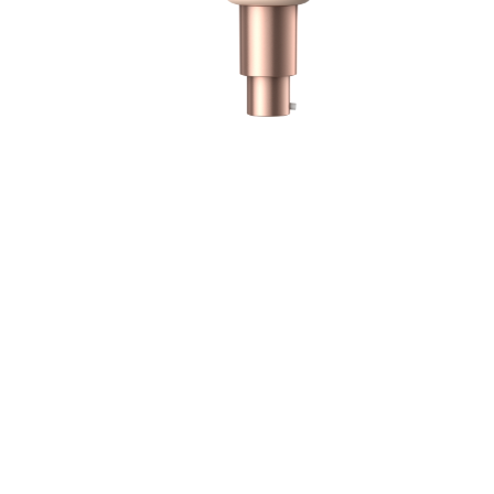
f
n
s
p
k
b
S