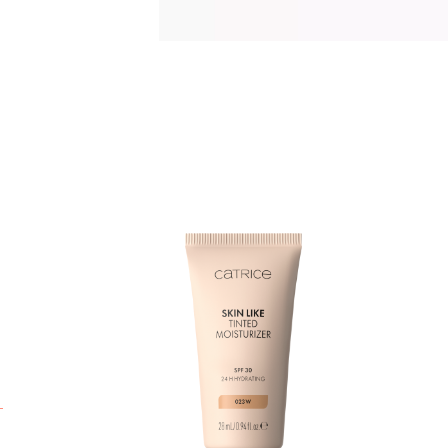
U
p
0
p
p
b
k
h
h