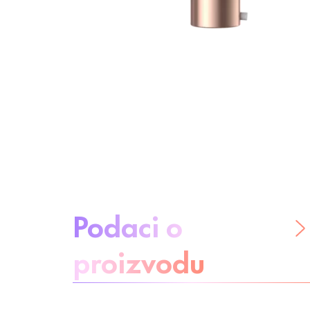
O proizvodu:
Podaci o
proizvodu
Budite