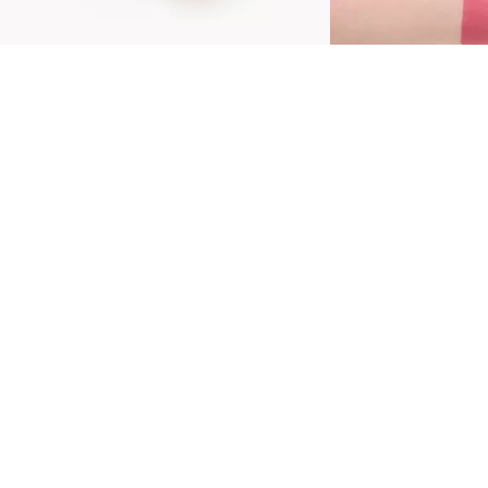
odignite svoju rutinu šminkanja uz Catrice
lushin' Charm Multi Stick 060 Toasted Toffee.
išenamenski kremasti stik sa toplom ciglasto
raon nijansom donosi svetlucavi sjaj na obraze
 usne, stvarajući svež i blistav ten. Zahvaljujući
vojoj kremastoj, nelepljivoj i laganoj teksturi,