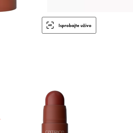
Isprobajte uživo
P
B
V
b
i
s