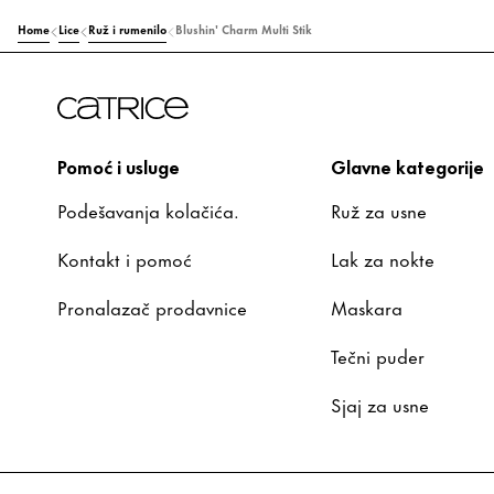
Home
Lice
Ruž i rumenilo
Blushin' Charm Multi Stik
Pomoć i usluge
Glavne kategorije
Podešavanja kolačića.
Ruž za usne
Kontakt i pomoć
Lak za nokte
Pronalazač prodavnice
Maskara
Tečni puder
Sjaj za usne