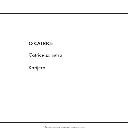
O CATRICE
Catrice za sutra
Karijera
* Preporučena maloprodajna cena