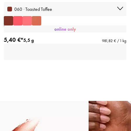
060 · Toasted Toffee
online only
5,40 €*
5,5 g
981,82 € / 1 kg