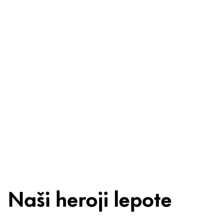
bezbrižni
Sastojci
Reciklaža
Savet za
lepotu
Naši heroji lepote