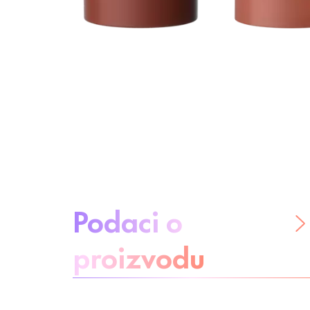
O proizvodu:
Podaci o
proizvodu
Budite