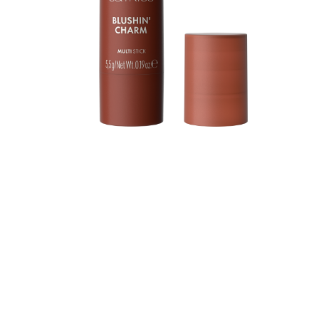
l
s
r
n
S