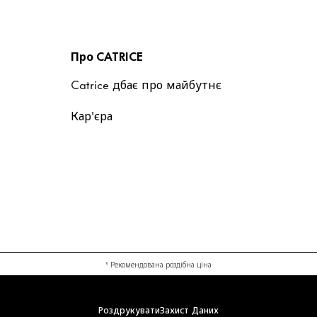
Про CATRICE
Catrice дбає про майбутнє
Кар'єра
* Рекомендована роздібна ціна
Роздрукувати
Захист Даних