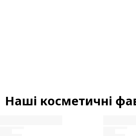
Інгредієнти
Переробка
Поради
щодо краси
Наші косметичні фа