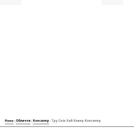
Home
Обличчя
Консилер
Тру Скін Хай Кавер Консилер