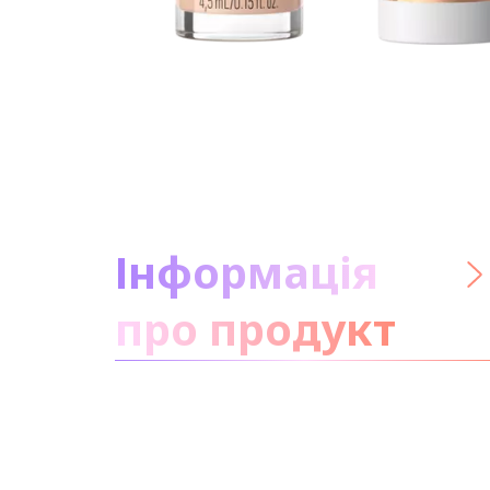
Про засіб:
Інформація
про продукт
будьте
безтурботні