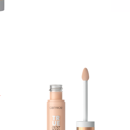
К
г
г
т
В
ш
з
П