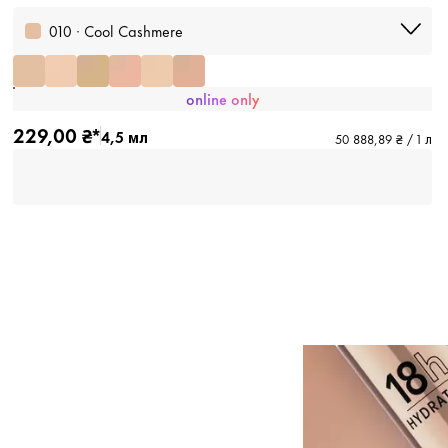
010 · Cool Cashmere
online only
229,00 ₴*
4,5 мл
50 888,89 ₴ / 1 л