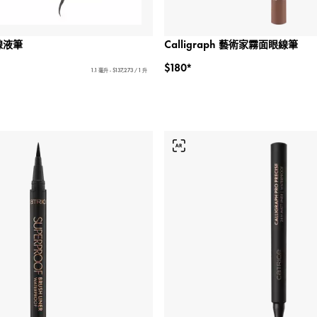
線液筆
Calligraph 藝術家霧面眼線筆
$180*
1.1 毫升 - $137,273 / 1 升