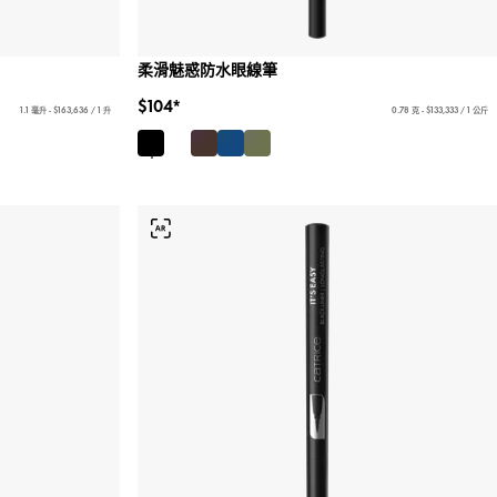
柔滑魅惑防水眼線筆
$104*
1.1 毫升 - $163,636 / 1 升
0.78 克 - $133,333 / 1 公斤