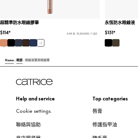
超精準防水眼線膠筆
永恆防水眼線液
$114*
$151*
0.08 克 - $1,425,000 / 1 公斤
+
2
Home
眼部
眼線液筆與眼線筆
Help and service
Top categories
Cookie settings.
唇膏
聯絡與協助
修護指甲油
商店搜尋器
睫毛膏