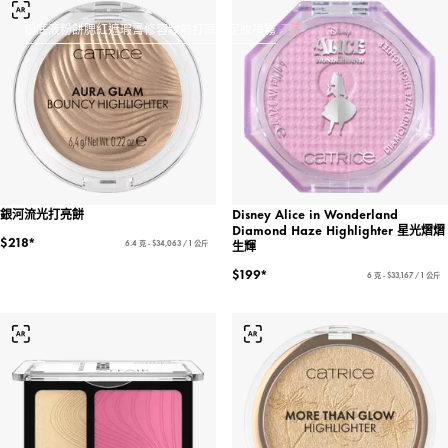
粉底液
粉餅
腮紅
遮瑕膏
修容
妝前打底與定妝噴霧
打亮
銀河流光打亮餅
Disney Alice in Wonderland
Diamond Haze Highlighter 星光熠熠
$218*
生輝
6.4 克 - $34,063 / 1 公斤
$199*
6 克 - $33,167 / 1 公斤